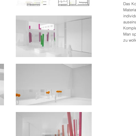
Das Ko
Materia
individ
ausein
Komplex
Man sp
zu wol