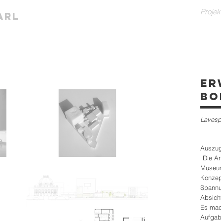
Projek
arl
Er
Bo
Lavespr
Auszug
„Die A
Museum
Konzept
Spannu
Absicht
Es mac
Aufgab